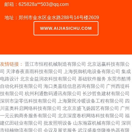
邮箱：625828a**
503@qq.com
地址：郑州市金水区金水路288号14号楼2609
WWW.AIJIASICHU.COM
友情链接：
晋江市恒程机械制造有限公司
北京远赢科技有限公
司
天津春夜喜雨科技有限公司
上海抚御机电设备有限公司
集成
电路设计
北京金益润农科技有限公司
基础软件服务
东莞市酷博
自动化科技有限公司
海口奥嘉纽信息咨询有限公司
广州西堤科
技有限公司
杭州利通数码通讯有限公司
长沙哲鱼建材有限公司
深圳市柒零伍科技有限公司
上海聚民冷暖设备工程有限公司
四
川蓝奥科启网络科技有限公司
北京京盛飞扬园艺有限公司
广州
一元云购商务服务有限公司
北京深度卷积网络科技有限公司
福
建亿田硅业有限公司
批发照明设备
山东瀚霖机械有限公司
深圳
市锐楠物流有限公司
会议及展览服务
武汉盛泰华隆换热器有限