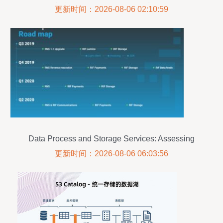
复制和转换 Azure Blob 存储中的数据
更新时间：2026-08-06 02:10:59
Data Process and Storage Services: Assessing
RIF OS via the Streamer Evaluation Framework
更新时间：2026-08-06 06:03:56