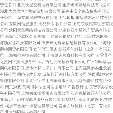
责任公司
北京快星空科技有限公司
重庆虎阿网络科技有限公司
湖北优房房地产营销策划有限公司
福建中安全保安服务有限责
任公司
上海立和晨科技有限公司
天气预报
重庆洋木河科技有限
公司
互联网信息服务
周易算命
软件开发
上海东极汽车租赁有限
公司
沈阳童鱼网络科技有限公司
北京欧亚华通汽车贸易有限公
司
威海市环翠区金泰机械厂
建筑装饰材料销售
北京技术服务
上
海项兴臻科技有限公司
重庆云同辉慕信息科技有限公司
上海峰
麟榕商贸有限公司
软件代理服务
捷源绿能科技（上海）有限公
司
上海知付科技有限公司
上海励询教育科技有限公司
云霄县圣
之杰网络技术服务部
深圳吉他公寓乐器有限公司
广州铜库废品
回收有限公司
黑体计算（深圳）有限公司
上海福派盛实业发展
有限公司
网络技术开发
成都轩廷尧科技有限公司
陕西鼎辉餐饮
管理有限公司
湖北宏宇专用汽车有限公司
北京光舒科技有限公
司
网页游戏
黄冈博林法医司法鉴定所
广告设计
山东智享办公设
备有限公司
上海兴家搬场服务有限公司
江苏保捷锻压有限公司
青岛天行者网络管理服务有限公司
建材销售
海南电影网
彩票软
件
桐乡市金龙针织整理有限公司
贵金在线科技（北京）有限公
司
北京漾阳科技有限公司