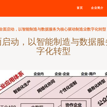
首页
企业简介
全面启动，以智能制造与数据服务为核心驱动制造业数字化转型
面启动，以智能制造与数据服
字化转型