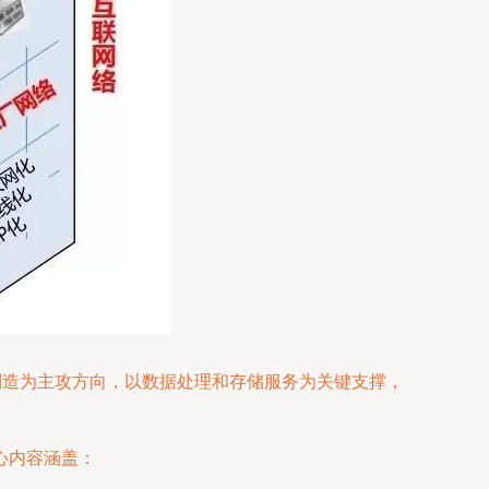
制造为主攻方向，以数据处理和存储服务为关键支撑，
心内容涵盖：