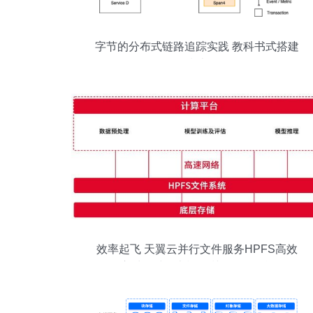
字节的分布式链路追踪实践 教科书式搭建
指南
效率起飞 天翼云并行文件服务HPFS高效
应对AI时代大模型训练存储挑战