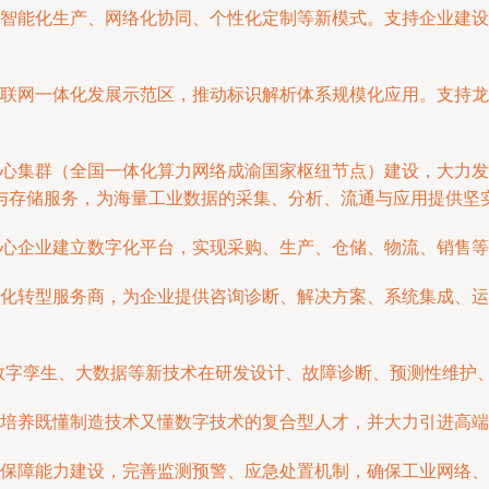
智能化生产、网络化协同、个性化定制等新模式。支持企业建设
联网一体化发展示范区，推动标识解析体系规模化应用。支持龙
心集群（全国一体化算力网络成渝国家枢纽节点）建设，大力发
与存储服务，为海量工业数据的采集、分析、流通与应用提供坚
心企业建立数字化平台，实现采购、生产、仓储、物流、销售等
化转型服务商，为企业提供咨询诊断、解决方案、系统集成、运
数字孪生、大数据等新技术在研发设计、故障诊断、预测性维护
培养既懂制造技术又懂数字技术的复合型人才，并大力引进高端
保障能力建设，完善监测预警、应急处置机制，确保工业网络、