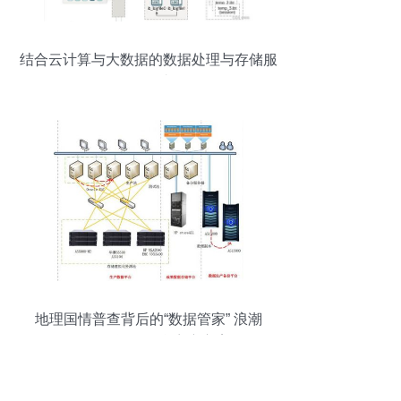
结合云计算与大数据的数据处理与存储服
务探讨
地理国情普查背后的“数据管家” 浪潮
AS8000-M2资源整合容灾方案解析