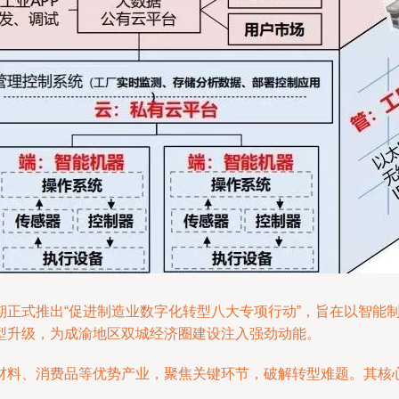
期正式推出“促进制造业数字化转型八大专项行动”，旨在以智能
型升级，为成渝地区双城经济圈建设注入强劲动能。
材料、消费品等优势产业，聚焦关键环节，破解转型难题。其核