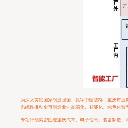
为深入贯彻国家制造强国、数字中国战略，重庆市近
系统性推动全市制造业向高端化、智能化、绿色化转
专项行动紧密围绕重庆汽车、电子信息、装备制造、