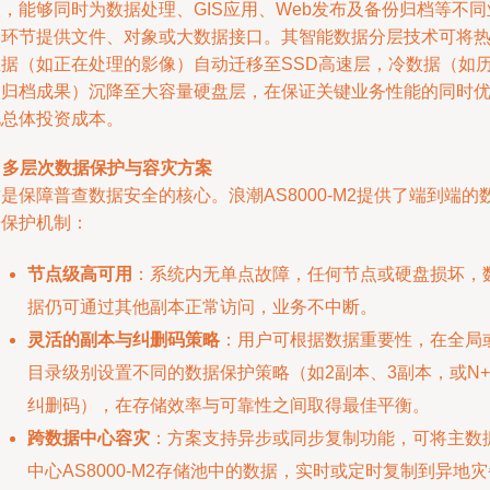
，能够同时为数据处理、GIS应用、Web发布及备份归档等不同
务环节提供文件、对象或大数据接口。其智能数据分层技术可将
数据（如正在处理的影像）自动迁移至SSD高速层，冷数据（如
史归档成果）沉降至大容量硬盘层，在保证关键业务性能的同时
化总体投资成本。
. 多层次数据保护与容灾方案
是保障普查数据安全的核心。浪潮AS8000-M2提供了端到端的
据保护机制：
节点级高可用
：系统内无单点故障，任何节点或硬盘损坏，
据仍可通过其他副本正常访问，业务不中断。
灵活的副本与纠删码策略
：用户可根据数据重要性，在全局
目录级别设置不同的数据保护策略（如2副本、3副本，或N+
纠删码），在存储效率与可靠性之间取得最佳平衡。
跨数据中心容灾
：方案支持异步或同步复制功能，可将主数
中心AS8000-M2存储池中的数据，实时或定时复制到异地灾