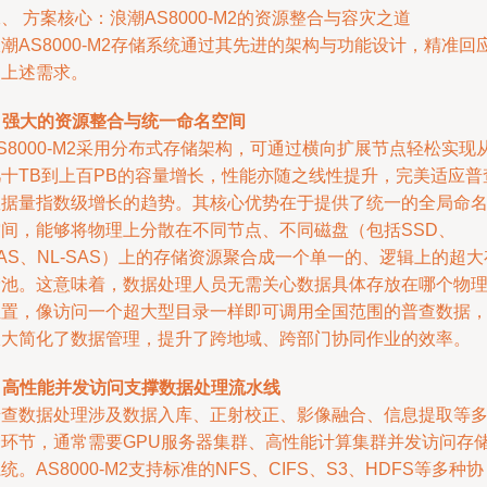
、 方案核心：浪潮AS8000-M2的资源整合与容灾之道
潮AS8000-M2存储系统通过其先进的架构与功能设计，精准回
了上述需求。
. 强大的资源整合与统一命名空间
S8000-M2采用分布式存储架构，可通过横向扩展节点轻松实现
几十TB到上百PB的容量增长，性能亦随之线性提升，完美适应普
数据量指数级增长的趋势。其核心优势在于提供了统一的全局命
空间，能够将物理上分散在不同节点、不同磁盘（包括SSD、
AS、NL-SAS）上的存储资源聚合成一个单一的、逻辑上的超大
储池。这意味着，数据处理人员无需关心数据具体存放在哪个物
位置，像访问一个超大型目录一样即可调用全国范围的普查数据
极大简化了数据管理，提升了跨地域、跨部门协同作业的效率。
. 高性能并发访问支撑数据处理流水线
普查数据处理涉及数据入库、正射校正、影像融合、信息提取等
个环节，通常需要GPU服务器集群、高性能计算集群并发访问存
统。AS8000-M2支持标准的NFS、CIFS、S3、HDFS等多种协